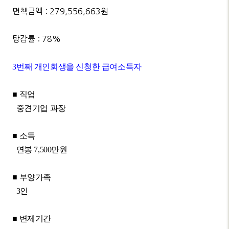
면책금액 : 279,556,663원
탕감률 : 78%
3
번째 개인회생을 신청한 급여소득자
■
직업
중견기업 과장
■
소득
연봉
7,500
만원
■
부양가족
3
인
■
변제기간