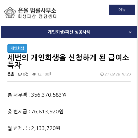
메뉴
개인회생/파산 성공사례
∨
개인회생
세번의 개인회생을 신청하게 된 급여소
득자
은율
0건
12,100회
21-09-28 10:23
총 채무액 : 356,370,583원
총 변제금 : 76,813,920원
월 변제금 : 2,133,720원