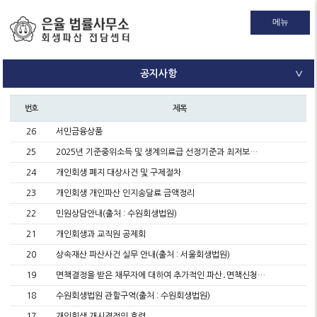
메뉴
공지사항
∨
번호
제목
26
서민금융상품
25
2025년 기준중위소득 및 생계의료급 선정기준과 최저보…
24
개인회생 폐지 대상사건 및 구제절차
23
개인회생 개인파산 인지송달료 금액정리
22
민원상담안내(출처 : 수원회생법원)
21
개인회생과 교직원 공제회
20
상속재산 파산사건 실무 안내(출처 : 서울회생법원)
19
면책결정을 받은 채무자에 대하여 추가적인 파산․면책신청…
18
수원회생법원 관할구역(출처 : 수원회생법원)
17
개인회생 개시결정의 효력