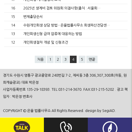
16
2025년 생계비 검토 위원회 의결사항(출처 : 서울회…
15
변제충당순서
14
수원개인회생 상담 방법 - 은율법률사무소 회생파산전담센…
13
개인회생신청 급여 압류에 대응하는 방법
12
개인회생절차 개념 및 신청조건
처음
1
2
3
4
5
맨끝
경기도 수원시 영통구 광교중앙로 248번길 7-2, 제씨동 3층 306,307,308호(하동, 원
희캐슬광교).대표 박은정
사업자등록번호 135-29-18393. TEL:031-214-3670. FAX:031-215-5202 . 광고 책
임자 : 박은정 변호사
COPYRIGHT © 은율 법률사무소 All Rights Reserved. design by SegiAD.