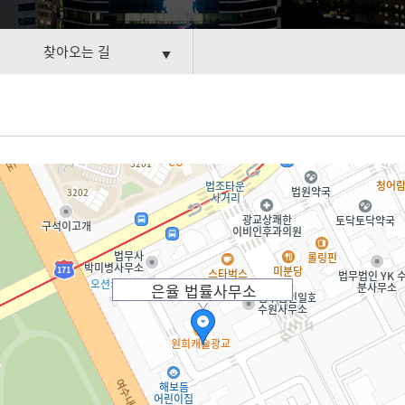
찾아오는 길
▼
은율 법률사무소