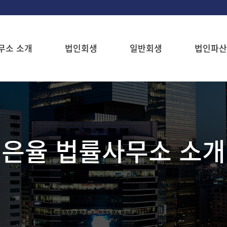
무소 소개
법인회생
일반회생
법인파산
은율 법률사무소 소개