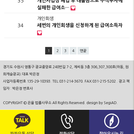
35
개인사업장 폐업 후 대출금으로 주식투자에
실패한 급여소…
개인회생
34
세번의 개인회생을 신청하게 된 급여소득자
1
2
3
4
맨끝
경기도 수원시 영통구 광교중앙로 248번길 7-2, 제씨동 3층 306,307,308호(하동, 원
희캐슬광교).대표 박은정
사업자등록번호 135-29-18393. TEL:031-214-3670. FAX:031-215-5202 . 광고 책
임자 : 박은정 변호사
COPYRIGHT © 은율 법률사무소 All Rights Reserved. design by SegiAD.