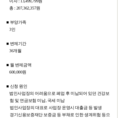
이자
: 13,499,799
원
총
: 207,362,357
원
■
부양가족
3
인
■
변제기간
36
개월
■
월 변제금액
600,000
원
■
신청 원인
법인사업장의 어려움으로 폐업 후 미납되어 있던 건강보
험 및 연금보험 미납
,
국세 미납
법인사업장의 대표로 사업장 운영시 대출금 등 발생
경기신용보증재단 보증금 등 부채로 인한 생계위험 등으