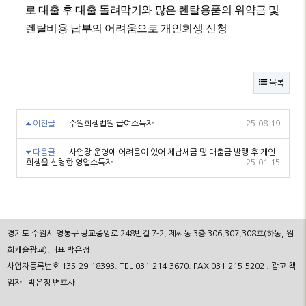
로 대출 후 대출 돌려막기와 많은 렌탈용품의 위약금 및
렌탈비용 납부의 어려움으로 개인회생 신청
목록
이전글
수원회생법원 급여소득자
25.08.19
다음글
사업장 운영에 어려움이 있어 체납세금 및 대출금 발행 후 개인
회생을 신청한 영업소득자
25.01.15
경기도 수원시 영통구 광교중앙로 248번길 7-2, 제씨동 3층 306,307,308호(하동, 원
희캐슬광교).대표 박은정
사업자등록번호 135-29-18393. TEL:031-214-3670. FAX:031-215-5202 . 광고 책
임자 : 박은정 변호사