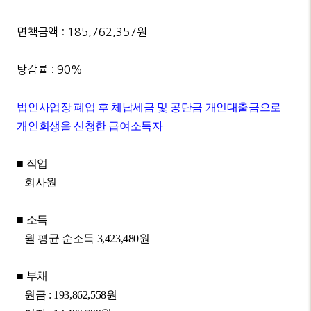
면책금액 : 185,762,357원
탕감률 : 90%
법인사업장 폐업 후 체납세금 및 공단금 개인대출금으로
개인회생을 신청한 급여소득자
■
직업
회사원
■
소득
월 평균 순소득
3,423,480
원
■
부채
원금
: 193,862,558
원