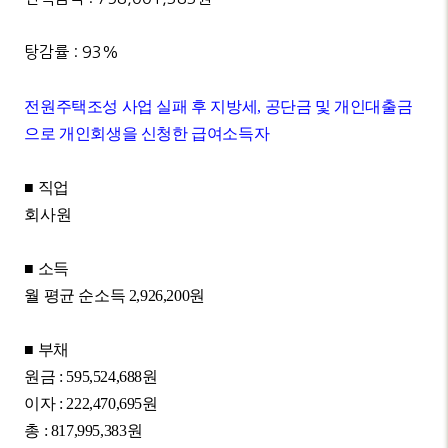
탕감률 : 93%
전원
주택조성 사업 실패 후 지방세
,
공단금 및 개인대출금
으로 개인회생을 신청한 급여소득자
■
직업
회사원
■
소득
월 평균 순소득
2,926,200
원
■
부채
원금
: 595,524,688
원
이자
: 222,470,695
원
총
: 817,995,383
원