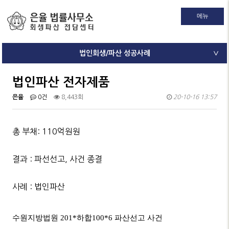
메뉴
법인회생/파산 성공사례
∨
법인파산 전자제품
은율
0건
8,443회
20-10-16 13:57
총 부채: 110억원원
결과 : 파선선고, 사건 종결
사례 : 법인파산
■ 수원지방법원
201*
하합
100*6
파산선고 사건