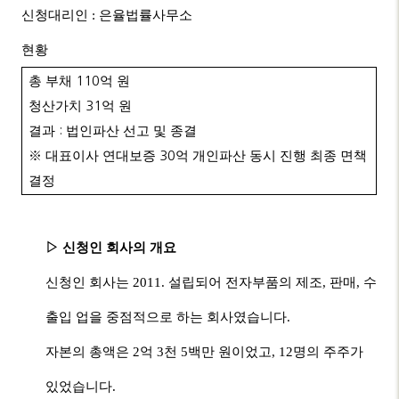
■ 신청대리인 : 은율법률사무소
■ 현황
총 부채
110
억 원
청산가치
31
억 원
결과
:
법인파산 선고 및 종결
※
대표이사 연대보증
30
억 개인파산 동시 진행 최종 면책
결정
▷ 신청인 회사의 개요
신청인 회사는
2011.
설립되어 전자부품의 제조
,
판매
,
수
출입 업을 중점적으로 하는 회사였습니다
.
자본의 총액은
2
억
3
천
5
백만 원이었고
, 12
명의 주주가
있었습니다
.