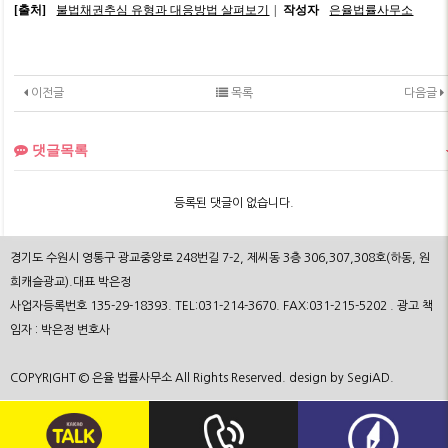
[출처]
불법채권추심 유형과 대응방법 살펴보기
|
작성자
은율법률사무소
이전글
목록
다음글
댓글목록
등록된 댓글이 없습니다.
경기도 수원시 영통구 광교중앙로 248번길 7-2, 제씨동 3층 306,307,308호(하동, 원
희캐슬광교).대표 박은정
사업자등록번호 135-29-18393. TEL:031-214-3670. FAX:031-215-5202 . 광고 책
임자 : 박은정 변호사
COPYRIGHT © 은율 법률사무소 All Rights Reserved. design by SegiAD.