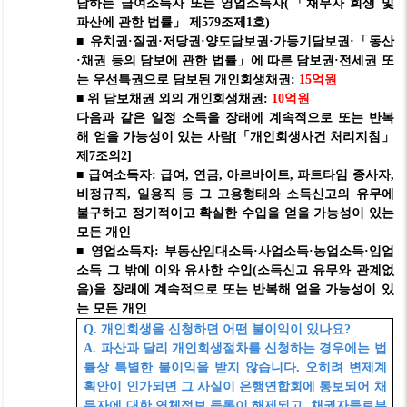
담하는 급여소득자 또는 영업소득자
(
「
채무자 회생 및
파산에 관한 법률
」
제
579
조제
1
호
)
■
유치권
·
질권
·
저당권
·
양도담보권
·
가등기담보권
·
「
동산
·
채권 등의 담보에 관한 법률
」
에 따른 담보권
·
전세권 또
는 우선특권으로 담보된 개인회생채권
:
15
억원
■
위 담보채권 외의 개인회생
채권
:
10
억원
다음과 같은 일정 소득을 장래에 계속적으로 또는 반복
해 얻을 가능성이 있는 사람
[
「
개인회생사건 처리지침
」
제
7
조의
2]
■
급여소득자
:
급여
,
연금
,
아르바이트
,
파트타임 종사자
,
비정규직
,
일용직 등 그 고용형태와 소득신고의 유무에
불구하고 정기적이고 확실한 수입을 얻을 가능성이 있는
모든 개인
■
영업소득자
:
부동산임대소득
·
사업소득
·
농업소득
·
임업
소득 그 밖에 이와 유사한 수입
(
소득신고 유무와 관계없
음
)
을 장래에 계속적으로 또는 반복해 얻을 가능성이 있
는 모든 개인
Q.
개인회생을 신청하면 어떤 불이익이 있나요
?
A.
파산과 달리 개인회생절차를 신청하는 경우에는 법
률상 특별한 불이익을 받지 않습니다
.
오히려 변제계
획안이 인가되면 그 사실이 은행연합회에 통보되어 채
무자에 대한 연체정보 등록이 해제되고
,
채권자들로부